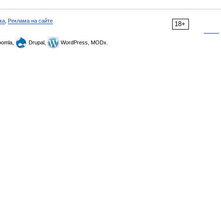
ка
,
Реклама на сайте
18+
omla,
Drupal,
WordPress, MODx.