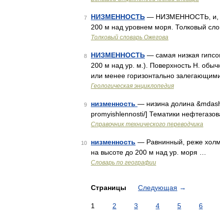
НИЗМЕННОСТЬ
— НИЗМЕННОСТЬ, и, же
7
200 м над уровнем моря. Толковый сло
Толковый словарь Ожегова
НИЗМЕННОСТЬ
— самая низкая гипсо
8
200 м над ур. м.). Поверхность Н. об
или менее горизонтально залегающими.
Геологическая энциклопедия
низменность
— низина долина &mdash; [
9
promyishlennosti/] Тематики нефтега
Справочник технического переводчика
низменность
— Равнинный, реже холм
10
на высоте до 200 м над ур. моря …
Словарь по географии
Страницы
Следующая
→
1
2
3
4
5
6