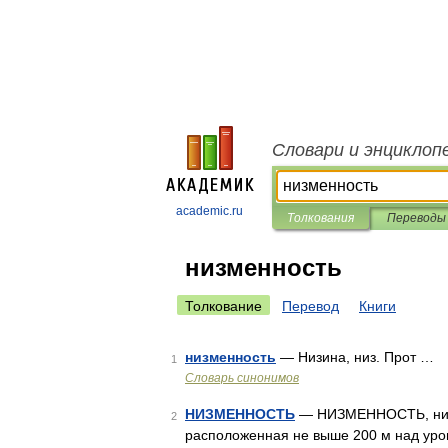
Словари и энциклоп
academic.ru
Толкования
Переводы
низменность
Толкование
Перевод
Книги
низменность
— Низина, низ. Прот …
1
Словарь синонимов
НИЗМЕННОСТЬ
— НИЗМЕННОСТЬ, низме
2
расположенная не выше 200 м над уров