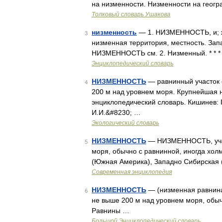
на низменности. Низменности на геогр
Толковый словарь Ушакова
низменность
— 1. НИЗМЕННОСТЬ, и; ж
3
низменная территория, местность. Запа
НИЗМЕННОСТЬ см. 2. Низменный. * * *
Энциклопедический словарь
НИЗМЕННОСТЬ
— равнинный участок 
4
200 м над уровнем моря. Крупнейшая 
энциклопедический словарь. Кишинев: 
И.И.&#8230; …
Экологический словарь
НИЗМЕННОСТЬ
— НИЗМЕННОСТЬ, участ
5
моря, обычно с равнинной, иногда хо
(Южная Америка), Западно Сибирская 
Современная энциклопедия
НИЗМЕННОСТЬ
— (низменная равнина
6
не выше 200 м над уровнем моря, обыч
Равнины …
Большой Энциклопедический словарь