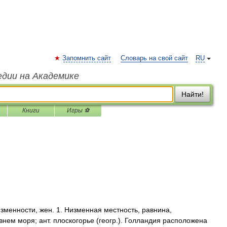
Запомнить сайт
Словарь на свой сайт
RU
едии на Академике
Найти!
Книги
Игры ⚽
нности, жен. 1. Низменная местность, равнина,
нем моря; ант. плоскогорье (геогр.). Голландия расположена