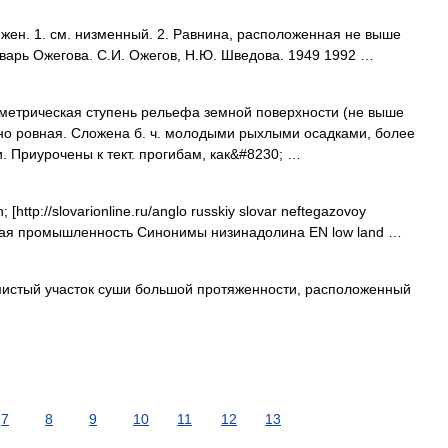
н. 1. см. низменный. 2. Равнина, расположенная не выше
варь Ожегова. С.И. Ожегов, Н.Ю. Шведова. 1949 1992 …
метрическая ступень рельефа земной поверхности (не выше
ычно ровная. Сложена б. ч. молодыми рыхлыми осадками, более
 Приурочены к тект. прогибам, как&#8230; …
http://slovarionline.ru/anglo russkiy slovar neftegazovoy
зовая промышленность Синонимы низинадолина EN low land …
истый участок суши большой протяженности, расположенный
7
8
9
10
11
12
13