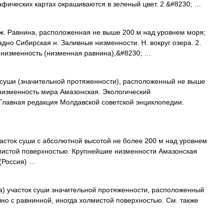
афических картах окрашиваются в зеленый цвет. 2.&#8230; …
. Равнина, расположенная не выше 200 м над уровнем моря;
дно Сибирская н. Заливные низменности. Н. вокруг озера. 2.
 низменность (низменная равнина),&#8230; …
суши (значительной протяженности), расположенный не выше
низменность мира Амазонская. Экологический
Главная редакция Молдавской советской энциклопедии.
ок суши с абсолютной высотой не более 200 м над уровнем
лмистой поверхностью. Крупнейшие низменности Амазонская
(Россия) …
) участок суши значительной протяженности, расположенный
но с равнинной, иногда холмистой поверхностью. См. также